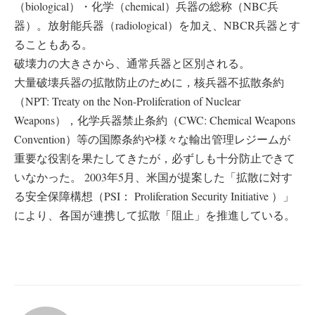
（biological）・化学（chemical）兵器の総称（NBC兵
器）。放射能兵器（radiological）を加え、NBCR兵器とす
ることもある。
破壊力の大きさから、通常兵器と区別される。
大量破壊兵器の拡散防止のために，核兵器不拡散条約
（NPT: Treaty on the Non-Proliferation of Nuclear
Weapons），化学兵器禁止条約（CWC: Chemical Weapons
Convention）等の国際条約や様々な輸出管理レジームが
重要な役割を果たしてきたが，必ずしも十分防止できて
いなかった。 2003年5月、米国が提案した「拡散に対す
る安全保障構想（PSI： Proliferation Security Initiative ）」
により、各国が連携して拡散「阻止」を推進している。