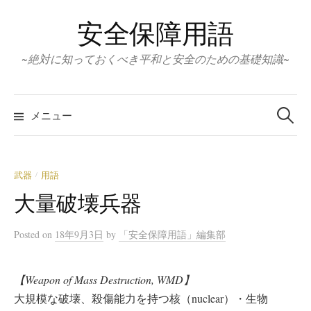
コ
安全保障用語
ン
テ
~絶対に知っておくべき平和と安全のための基礎知識~
ン
ツ
検
へ
索:
メニュー
ス
キ
ッ
武器
用語
/
プ
大量破壊兵器
Posted
on
18年9月3日
by
「安全保障用語」編集部
【Weapon of Mass Destruction, WMD】
大規模な破壊、殺傷能力を持つ核（nuclear）・生物