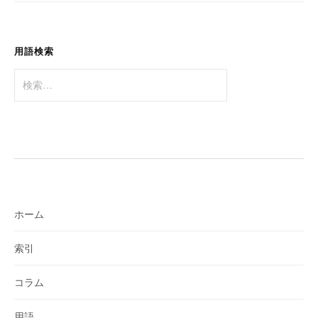
ョ
ン
用語検索
検
索:
ホーム
索引
コラム
用語