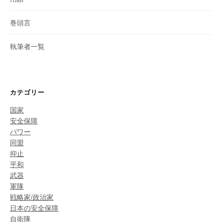
巻頭言
執筆者一覧
カテゴリー
国家
安全保障
パワー
同盟
抑止
平和
武器
軍隊
戦略家/政治家
日本の安全保障
自衛隊