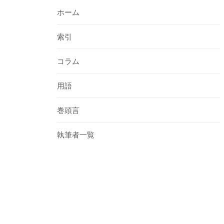
ョ
ホーム
ン
索引
コラム
用語
巻頭言
執筆者一覧