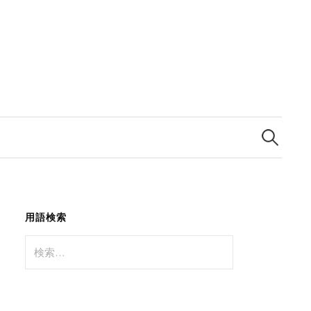
検
索:
用語検索
検
索: