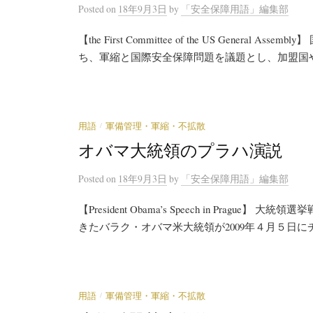
Posted
on
18年9月3日
by
「安全保障用語」編集部
【the First Committee of the US Gene
ち、軍縮と国際安全保障問題を議題とし、加盟国や
/
用語
軍備管理・軍縮・不拡散
オバマ大統領のプラハ演説
Posted
on
18年9月3日
by
「安全保障用語」編集部
【President Obama’s Speech in Pra
きたバラク・オバマ米大統領が2009年４月５日にチ
/
用語
軍備管理・軍縮・不拡散