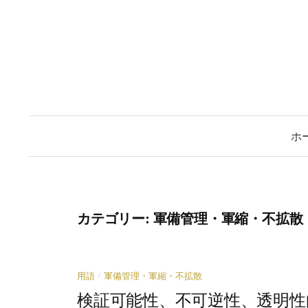
コ
ン
テ
ン
ツ
へ
ス
ホ
キ
ッ
プ
カテゴリー:
軍備管理・軍縮・不拡散
/
用語
軍備管理・軍縮・不拡散
検証可能性、不可逆性、透明性