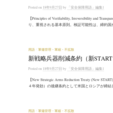
Posted
on
18年9月27日
by
「安全保障用語」編集1
【Principles of Verifiability, Irreversibi
り、重視される基本原則。検証可能性は、締約国が条
/
用語
軍備管理・軍縮・不拡散
新戦略兵器削減条約（新STAR
Posted
on
18年9月27日
by
「安全保障用語」編集1
【New Strategic Arms Reduction Treat
４年発効）の後継条約として米国とロシアが締結し
/
用語
軍備管理・軍縮・不拡散