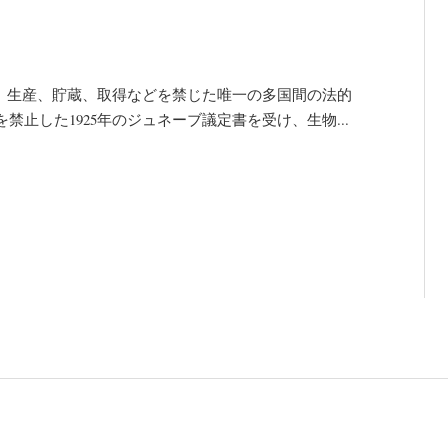
】 生物兵器の開発、生産、貯蔵、取得などを禁じた唯一の多国間の法的
止した1925年のジュネーブ議定書を受け、生物...