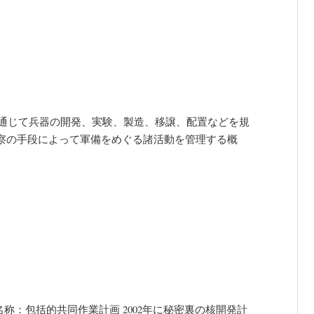
 国際的な合意を通じて兵器の開発、実験、製造、移譲、配置などを規
察の手段によって軍備をめぐる諸活動を管理する概
n=JCPOA】正式名称：包括的共同作業計画 2002年に秘密裏の核開発計