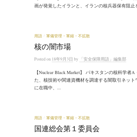
画が発覚したイランと、イランの核兵器保有阻止を
/
用語
軍備管理・軍縮・不拡散
核の闇市場
Posted
on
18年9月3日
by
「安全保障用語」編集部
【Nuclear Black Market】 パキスタン
た、核技術や関連資機材を調達する闇取引ネット
に在職中、...
/
用語
軍備管理・軍縮・不拡散
国連総会第１委員会