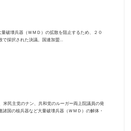
olution 1540】 大量破壊兵器（ＷＭＤ）の拡散を阻止するため、２０
で採択された決議。国連加盟...
け１９９１年、米民主党のナン、共和党のルーガー両上院議員の発
連諸国の核兵器など大量破壊兵器（ＷＭＤ）の解体・