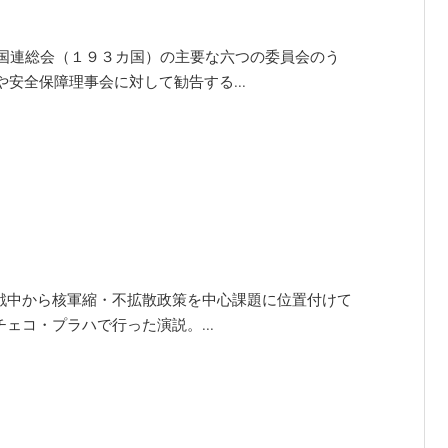
ral Assembly】 国連総会（１９３カ国）の主要な六つの委員会のう
安全保障理事会に対して勧告する...
gue】 大統領選挙戦中から核軍縮・不拡散政策を中心課題に位置付けて
ェコ・プラハで行った演説。...