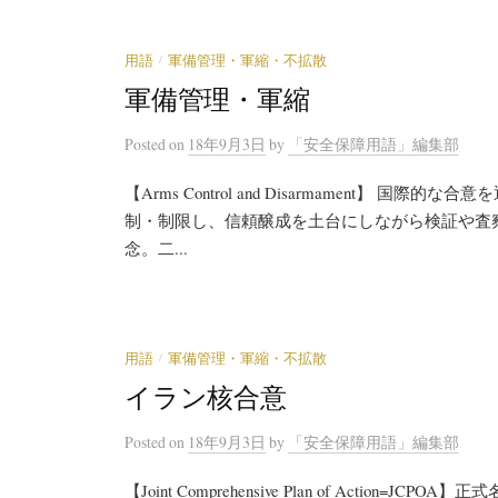
/
用語
軍備管理・軍縮・不拡散
軍備管理・軍縮
Posted
on
18年9月3日
by
「安全保障用語」編集部
【Arms Control and Disarmament】
制・制限し、信頼醸成を土台にしながら検証や査
念。二...
/
用語
軍備管理・軍縮・不拡散
イラン核合意
Posted
on
18年9月3日
by
「安全保障用語」編集部
【Joint Comprehensive Plan of Actio