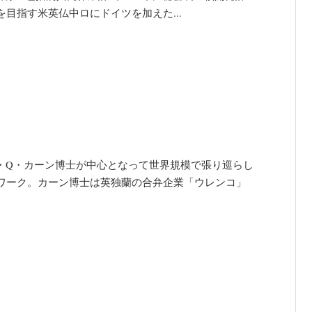
目指す米英仏中ロにドイツを加えた...
の核科学者A・Q・カーン博士が中心となって世界規模で張り巡らし
ワーク。カーン博士は英独蘭の合弁企業「ウレンコ」