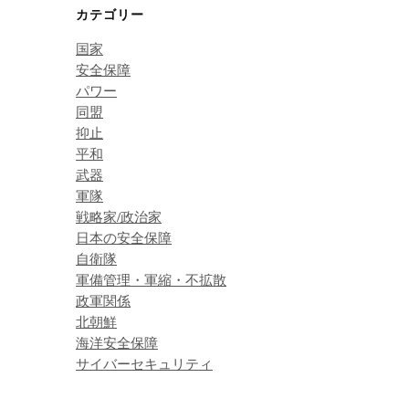
カテゴリー
国家
安全保障
パワー
同盟
抑止
平和
武器
軍隊
戦略家/政治家
日本の安全保障
自衛隊
軍備管理・軍縮・不拡散
政軍関係
北朝鮮
海洋安全保障
サイバーセキュリティ