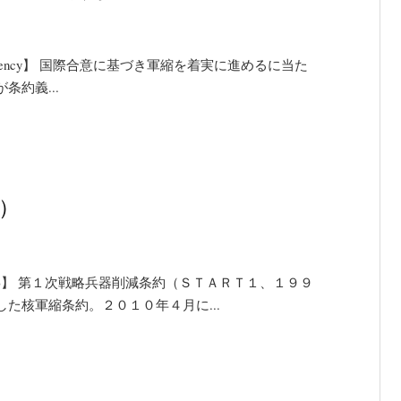
lity and Transparency】 国際合意に基づき軍縮を着実に進めるに当た
約義...
T）
y (New START)】 第１次戦略兵器削減条約（ＳＴＡＲＴ１、１９９
た核軍縮条約。２０１０年４月に...