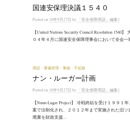
国連安保理決議１５４０
Posted
on
18年9月27日
by
「安全保障用語」編集1
【United Nations Security Council Res
０４年４月に国連安全保障理事会において全会一致
/
用語
軍備管理・軍縮・不拡散
ナン・ルーガー計画
Posted
on
18年9月27日
by
「安全保障用語」編集1
【Nunn-Lugar Project】 冷戦終結を受
案で法制化され、２０１２年まで実施された旧ソ
廃棄を財政支援...