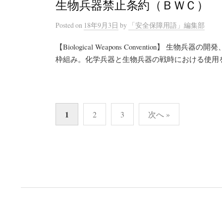
生物兵器禁止条約（ＢＷＣ）
Posted
on
18年9月3日
by
「安全保障用語」編集部
【Biological Weapons Convention
枠組み。化学兵器と生物兵器の戦時における使用を禁
投
1
2
3
次へ »
稿
ナ
ビ
ゲ
ー
シ