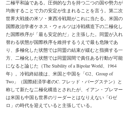
二極平和論である。圧倒的な力を持つ二つの国や勢力が
均衡することで力の安定が生まれることを言う。第二次
世界大戦後の米ソ・東西冷戦期がこれに当たる。米国の
国際政治学者ケネス・ウォルツは冷戦構造下の二極化し
た国際秩序が「最も安定的だ」と主張した。同盟が入れ
替わる状態が国際秩序を維持するうえで最も危険であ
り、多極化した状態では同盟の結束が緩むと指摘する一
方、二極化した状態では同盟国間で責任ある行動が可能
になると論じた（The Stability of a Bipolar World、1964
年）。冷戦終結後は、米国と中国を「G2、Group of
Two」（国際経済学者のC. フレッド・バーグステン）と
称して新たな二極化構造とされたが、イアン・ブレマー
は米国も中国も世界のリーダーとはなりえない「Gゼ
ロ」の時代を迎えていると主張している。