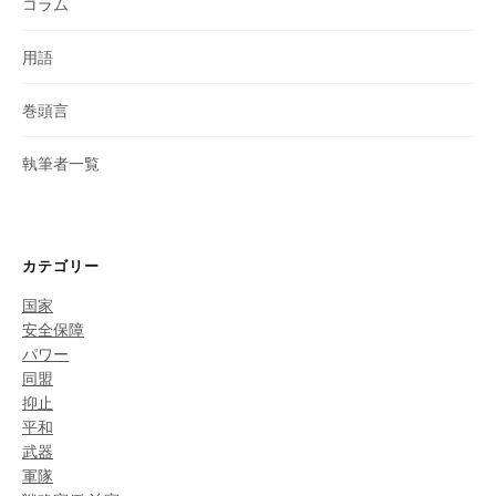
コラム
用語
巻頭言
執筆者一覧
カテゴリー
国家
安全保障
パワー
同盟
抑止
平和
武器
軍隊