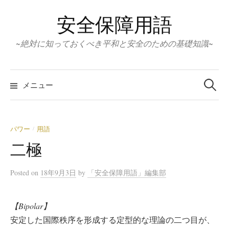
コ
安全保障用語
ン
テ
~絶対に知っておくべき平和と安全のための基礎知識~
ン
ツ
検
へ
索:
メニュー
ス
キ
ッ
パワー
用語
/
プ
二極
Posted
on
18年9月3日
by
「安全保障用語」編集部
【Bipolar】
安定した国際秩序を形成する定型的な理論の二つ目が、