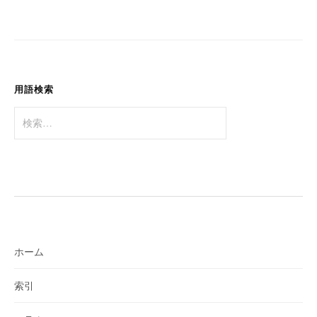
ー
シ
ョ
ン
用語検索
検
索:
ホーム
索引