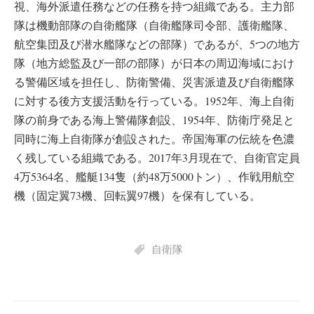
視、海外派遣任務などの任務を持つ組織である。主力部
隊は機動部隊の自衛艦隊（自衛艦隊司令部、護衛艦隊、
航空集団及び潜水艦隊などの部隊）であるが、5つの地方
隊（地方総監及び一部の部隊）が日本の周辺海域におけ
る警備区域を担任し、防衛警備、災害派遣及び自衛艦隊
に対する後方支援活動を行っている。1952年、海上自衛
隊の前身である海上警備隊創設、1954年、防衛庁発足と
同時に海上自衛隊が創設された。帝国海軍の伝統を色濃
く残している組織である。2017年3月現在で、自衛官定員
4万5364名、艦艇134隻（約48万5000トン）、作戦用航空
機（固定翼73機、回転翼97機）を保有している。
自衛隊