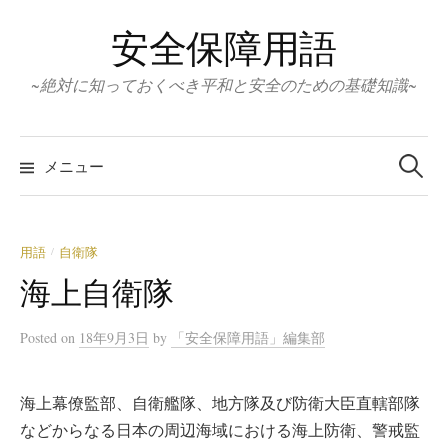
コ
安全保障用語
ン
テ
~絶対に知っておくべき平和と安全のための基礎知識~
ン
ツ
検
へ
索:
メニュー
ス
キ
ッ
用語
自衛隊
/
プ
海上自衛隊
Posted
on
18年9月3日
by
「安全保障用語」編集部
海上幕僚監部、自衛艦隊、地方隊及び防衛大臣直轄部隊
などからなる日本の周辺海域における海上防衛、警戒監