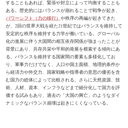
することもあれば、緊張や対立によって均衡することも
ある。歴史的にはバランスが崩れることで戦争が起き、
パワーシフト（力の移行）
や秩序の再編が起きてきた
が、2回の世界大戦を経た21世紀ではバランスを維持して
安定的な秩序を維持する力学が働いている。グローバル
化の進展に伴う大国間の相互依存関係が強まったことが
背景にあり、共存共栄や平和的発展を模索する傾向にあ
る。バランスを維持する国家間の要素も多様化してお
り、軍事力だけでなく、人口や国土面積、地理的条件か
ら経済力や外交力、国家戦略や指導者の意思の優劣を含
む国力の総体によって比較される。さらに天然資源、技
術、人材、資本、インフラなどまで細分化して国力を評
価する試みもあり、過去の「大国の興亡」のようなダイ
ナミックなバランス崩壊は起きにくくなっている。