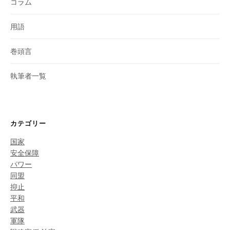
コラム
用語
巻頭言
執筆者一覧
カテゴリー
国家
安全保障
パワー
同盟
抑止
平和
武器
軍隊