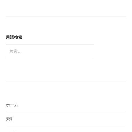
ー
シ
ョ
ン
用語検索
検
索:
ホーム
索引