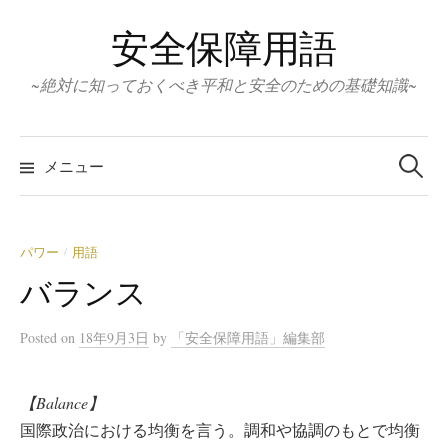
コ
安全保障用語
ン
テ
~絶対に知っておくべき平和と安全のための基礎知識~
ン
ツ
検
へ
索:
メニュー
ス
キ
ッ
パワー
用語
/
プ
バランス
Posted
on
18年9月3日
by
「安全保障用語」編集部
【Balance】
国際政治における均衡を言う。調和や協調のもとで均衡