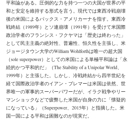
平和論がある。圧倒的な力を持つ一つの大国が世界の平
和と安定を維持する形式を言う。現代では東西冷戦崩壊
後の米国によるパックス・アメリカーナを指す。東西冷
戦終結（1989年）とソ連崩壊（1991年）を受けて米国際
政治学者のフランシス・フクヤマは「歴史は終わった」
として民主主義の絶対性、普遍性、恒久性を主張し、米
ジョージタウン大学のWilliam Wohlforthは唯一の超大国
（sole superpower）としての米国による単極平和論は「永
続的かつ平和的だ」（The Stability of a Unipolar World、
1999年）と主張した。しかし、冷戦終結から四半世紀を
経て国際政治学者のイアン・ブレマーは米国は依然、世
界唯一の軍事的スーパーパワーだが、イラク戦争やリー
マンショックなどで疲弊した米国が自身の力に「懐疑的
になっている」（Superpower、2015年）と指摘した。米
国一国による平和は困難なのが現実だ。