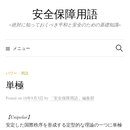
コ
安全保障用語
ン
テ
~絶対に知っておくべき平和と安全のための基礎知識~
ン
ツ
検
へ
索:
メニュー
ス
キ
ッ
パワー
用語
/
プ
単極
Posted
on
18年9月3日
by
「安全保障用語」編集部
【Unipolar】
安定した国際秩序を形成する定型的な理論の一つに単極