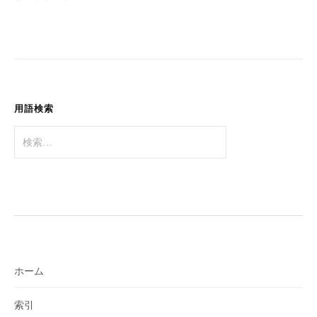
ゲ
ー
シ
ョ
ン
用語検索
検
索:
ホーム
索引