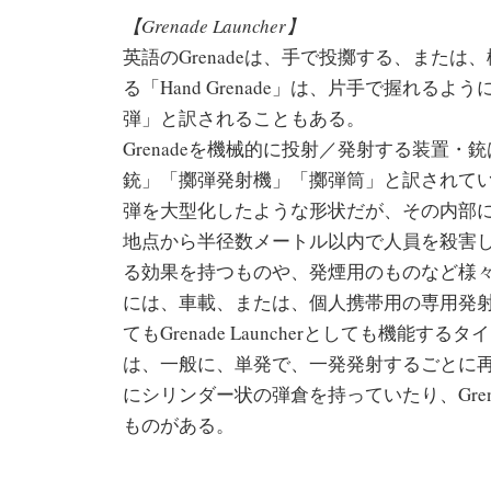
【Grenade Launcher】
英語のGrenadeは、手で投擲する、また
る「Hand Grenade」は、片手で握れる
弾」と訳されることもある。
Grenadeを機械的に投射／発射する装置・銃は、
銃」「擲弾発射機」「擲弾筒」と訳されている。G
弾を大型化したような形状だが、その内部
地点から半径数メートル以内で人員を殺害
る効果を持つものや、発煙用のものなど様々な用途
には、車載、または、個人携帯用の専用発
てもGrenade Launcherとしても機
は、一般に、単発で、一発発射するごとに
にシリンダー状の弾倉を持っていたり、Gre
ものがある。