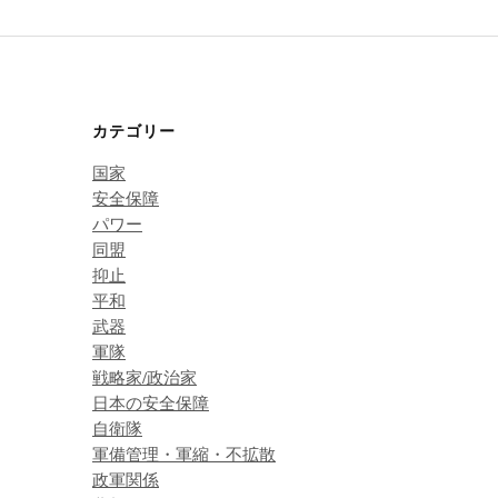
カテゴリー
国家
安全保障
パワー
同盟
抑止
平和
武器
軍隊
戦略家/政治家
日本の安全保障
自衛隊
軍備管理・軍縮・不拡散
政軍関係