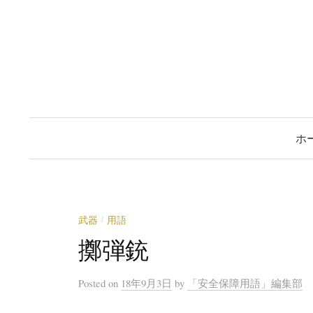
コ
ン
テ
ン
ツ
へ
ス
ホ
キ
ッ
プ
武器
用語
/
擲弾銃
Posted
on
18年9月3日
by
「安全保障用語」編集部