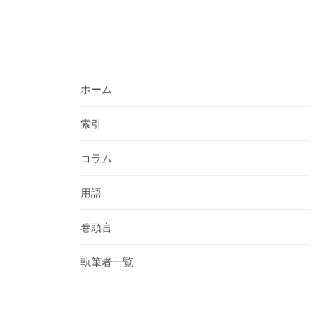
ゲ
ー
シ
ョ
ホーム
ン
索引
コラム
用語
巻頭言
執筆者一覧