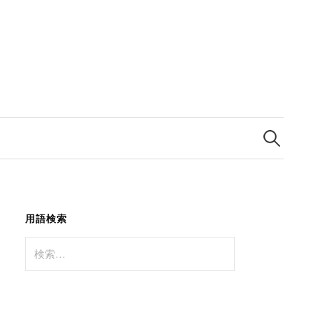
検
索:
用語検索
検
索: