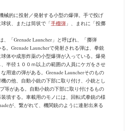
は、機械的に投射／発射する小型の爆弾。手で投げ
ように球状、または筒状で「
手榴弾
」、まれに「投擲
「Grenade Launcher」と呼ばれ、「擲弾
renade Launcherで発射される弾は、拳銃
に球体や成形炸薬の小型爆弾が入っている。爆発
し、半径１００ｍ以上の範囲の人員にケガをさせ
の弾がある。Grenade Launcherそのもの
射機の他、自動小銃の下部に取り付け、小銃とし
能するタイプ等がある。自動小銃の下部に取り付けるもの
再装填する。車載用のモノには、回転式拳銃の様
nadeが、繋がれて、機関銃のように連射出来る