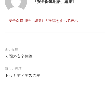
「安全保障用語」編集1
「安全保障用語」編集1 の投稿をすべて表示
投
古い投稿
人間の安全保障
稿
ナ
新しい投稿
ビ
トゥキディデスの罠
ゲ
ー
シ
ョ
ン