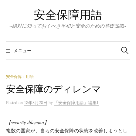
コ
安全保障用語
ン
テ
~絶対に知っておくべき平和と安全のための基礎知識~
ン
ツ
検
へ
索:
メニュー
ス
キ
ッ
安全保障
用語
/
プ
安全保障のディレンマ
Posted
on
18年8月28日
by
「安全保障用語」編集1
【security dilemma】
複数の国家が、自らの安全保障の状態を改善しようとし