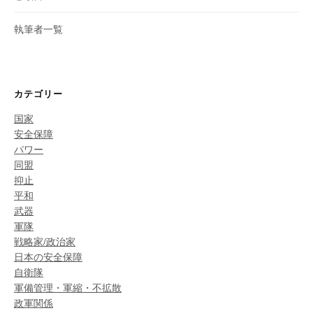
執筆者一覧
カテゴリー
国家
安全保障
パワー
同盟
抑止
平和
武器
軍隊
戦略家/政治家
日本の安全保障
自衛隊
軍備管理・軍縮・不拡散
政軍関係