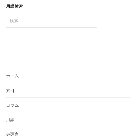
用語検索
検
索:
ホーム
索引
コラム
用語
巻頭言