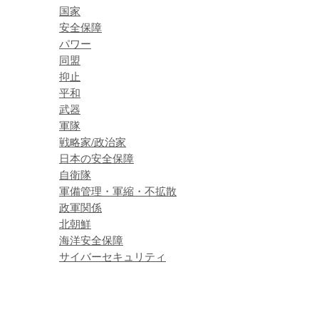
国家
安全保障
パワー
同盟
抑止
平和
武器
軍隊
戦略家/政治家
日本の安全保障
自衛隊
軍備管理・軍縮・不拡散
政軍関係
北朝鮮
海洋安全保障
サイバーセキュリティ