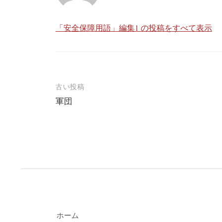
「安全保障用語」編集1 の投稿をすべて表示
投
古い投稿
軍団
稿
ナ
ビ
ゲ
ー
シ
ョ
ホーム
ン