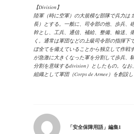
【Division】
陸軍（時に空軍）の大規模な部隊で兵力は
長）とする。一般に、司令部の他、歩兵、
幹とし、工兵、通信、補給、整備、輸送、
く。通常は軍団などの上級司令部の指揮下
ぼ全てを備えていることから独立して作戦
が急激に大きくなった軍を分割して歩兵、
分割を意味するdivision）としたもの。
組織として軍団（Corps de Armee）
「安全保障用語」編集1