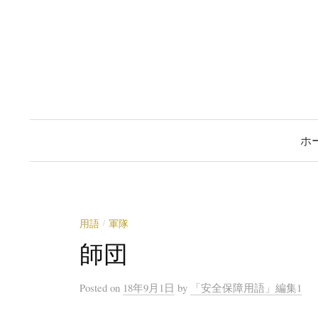
コ
ン
テ
ン
ツ
へ
ス
ホ
キ
ッ
プ
用語
軍隊
/
師団
Posted
on
18年9月1日
by
「安全保障用語」編集1