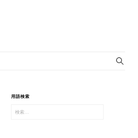
検
索:
用語検索
検
索: