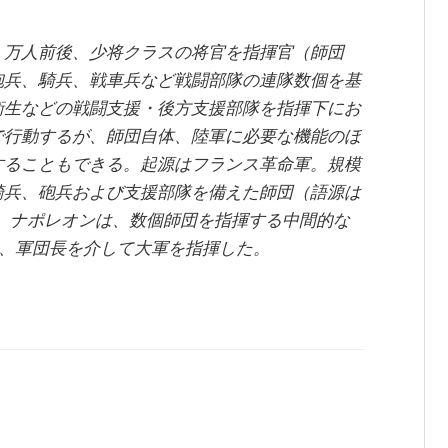
１万人前後、少将クラスの将官を指揮官（師団
砲兵、騎兵、戦車兵など戦闘部隊の連隊数個を基
衛生などの戦闘支援・後方支援部隊を指揮下にお
で行動するが、師団自体、陸軍に必要な機能のほ
することもできる。起源はフランス革命軍。規模
騎兵、砲兵および支援部隊を備えた師団（語源は
なお、ナポレオンは、数個師団を指揮する中間的な
を創設し、軍団長を介して大軍を指揮した。