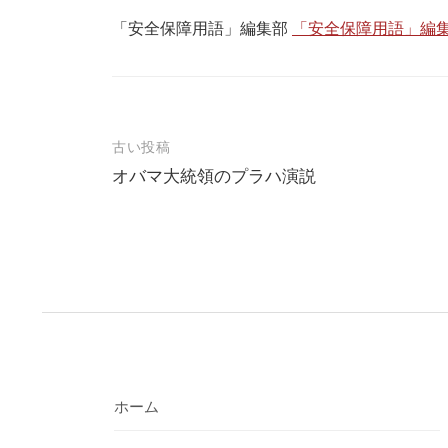
「安全保障用語」編集部
「安全保障用語」編集
投
古い投稿
オバマ大統領のプラハ演説
稿
ナ
ビ
ゲ
ー
シ
ョ
ホーム
ン