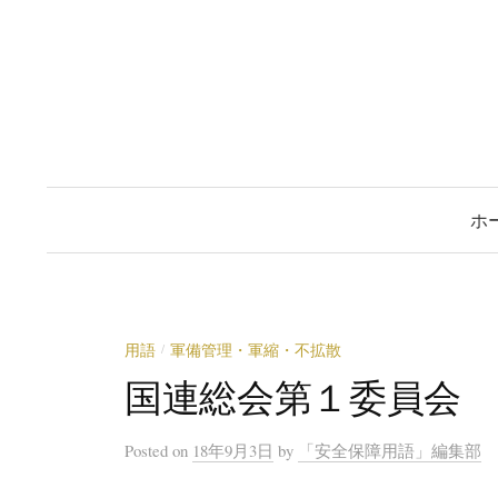
コ
ン
テ
ン
ツ
へ
ス
ホ
キ
ッ
プ
用語
軍備管理・軍縮・不拡散
/
国連総会第１委員会
Posted
on
18年9月3日
by
「安全保障用語」編集部