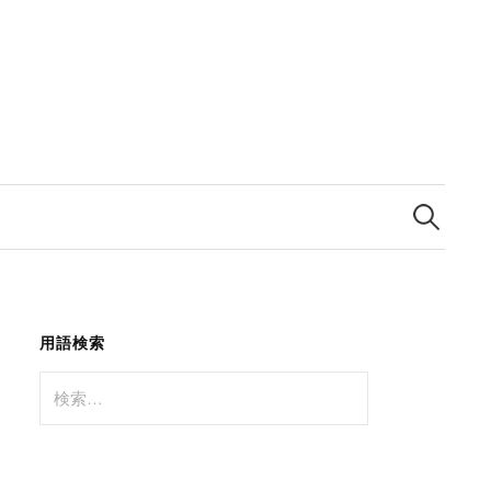
検
索:
用語検索
検
索: