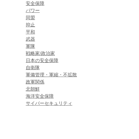
安全保障
パワー
同盟
抑止
平和
武器
軍隊
戦略家/政治家
日本の安全保障
自衛隊
軍備管理・軍縮・不拡散
政軍関係
北朝鮮
海洋安全保障
サイバーセキュリティ