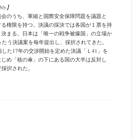
mbly】
員会のうち、軍縮と国際安全保障問題を議題と
する権限を持つ。決議の採決では各国が１票を持
き決まる。日本は「唯一の戦争被爆国」の立場か
をうたう決議案を毎年提出し、採択されてきた。
した17年の交渉開始を定めた決議「Ｌ41」を
はじめ「核の傘」の下にある国の大半は反対し
で採択された。