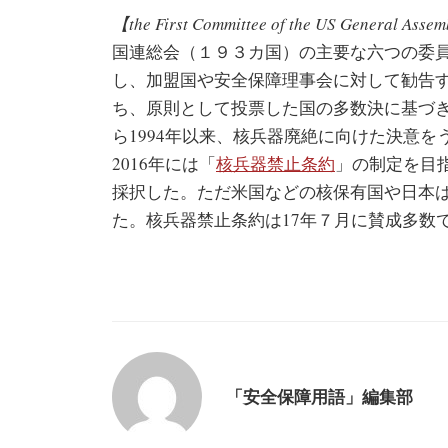
【the First Committee of the US General Asse
国連総会（１９３カ国）の主要な六つの委
し、加盟国や安全保障理事会に対して勧告
ち、原則として投票した国の多数決に基づ
ら1994年以来、核兵器廃絶に向けた決意
2016年には「
核兵器禁止条約
」の制定を目指
採択した。ただ米国などの核保有国や日本
た。核兵器禁止条約は17年７月に賛成多数
「安全保障用語」編集部