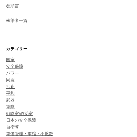
巻頭言
執筆者一覧
カテゴリー
国家
安全保障
パワー
同盟
抑止
平和
武器
軍隊
戦略家/政治家
日本の安全保障
自衛隊
軍備管理・軍縮・不拡散