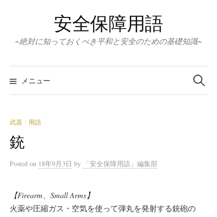
コ
安全保障用語
ン
テ
~絶対に知っておくべき平和と安全のための基礎知識~
ン
ツ
検
へ
索:
メニュー
ス
キ
ッ
武器
用語
/
プ
銃
Posted
on
18年9月3日
by
「安全保障用語」編集部
【Firearm、Small Arms】
火薬や圧縮ガス・空気を使って弾丸を発射する銃砲の