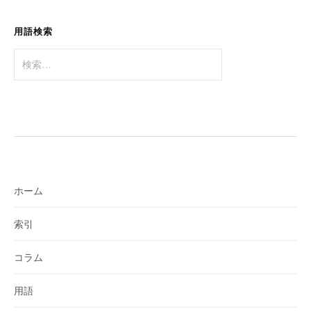
ン
用語検索
検
索:
ホーム
索引
コラム
用語