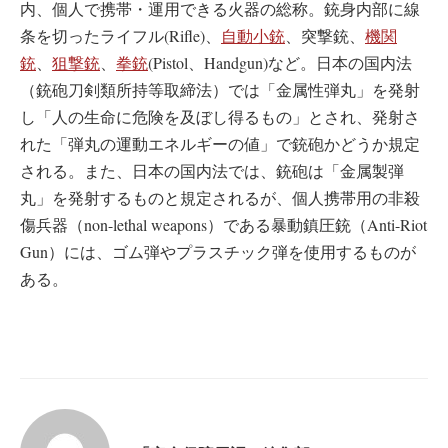
内、個人で携帯・運用できる火器の総称。銃身内部に線
条を切ったライフル(Rifle)、
自動小銃
、突撃銃、
機関
銃
、
狙撃銃
、
拳銃
(Pistol、Handgun)など。日本の国内法
（銃砲刀剣類所持等取締法）では「金属性弾丸」を発射
し「人の生命に危険を及ぼし得るもの」とされ、発射さ
れた「弾丸の運動エネルギーの値」で銃砲かどうか規定
される。また、日本の国内法では、銃砲は「金属製弾
丸」を発射するものと規定されるが、個人携帯用の非殺
傷兵器（non-lethal weapons）である暴動鎮圧銃（Anti-Riot
Gun）には、ゴム弾やプラスチック弾を使用するものが
ある。