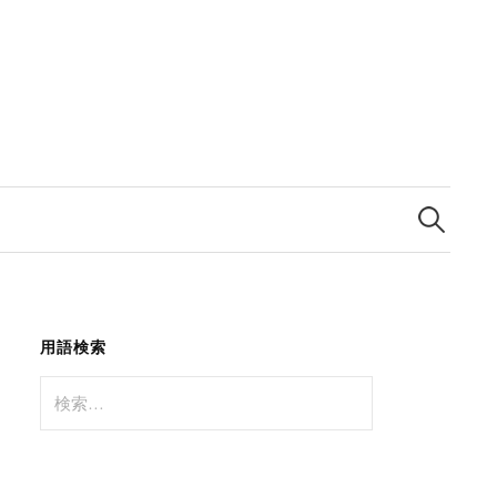
検
索:
用語検索
検
索: