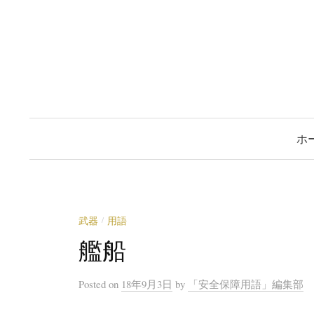
コ
ン
テ
ン
ツ
へ
ス
ホ
キ
ッ
プ
武器
用語
/
艦船
Posted
on
18年9月3日
by
「安全保障用語」編集部