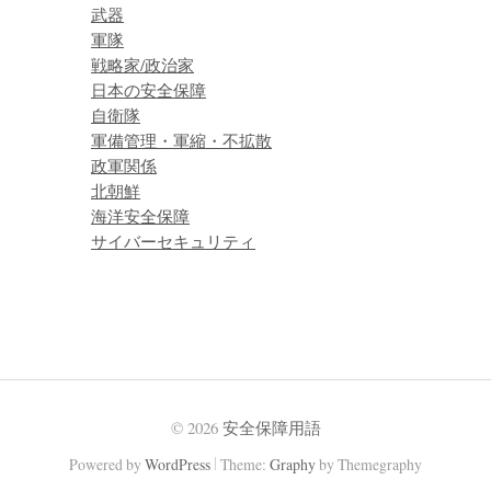
武器
軍隊
戦略家/政治家
日本の安全保障
自衛隊
軍備管理・軍縮・不拡散
政軍関係
北朝鮮
海洋安全保障
サイバーセキュリティ
© 2026
安全保障用語
|
Powered by
WordPress
Theme:
Graphy
by Themegraphy