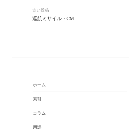
投
古い投稿
巡航ミサイル・CM
稿
ナ
ビ
ゲ
ー
シ
ョ
ホーム
ン
索引
コラム
用語