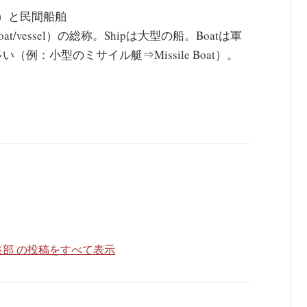
p）と民間船舶
e ship/boat/vessel）の総称。Shipは大型の船。Boatは軍
：小型のミサイル艇⇒Missile Boat）。
。
部 の投稿をすべて表示