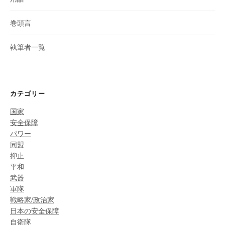
巻頭言
執筆者一覧
カテゴリー
国家
安全保障
パワー
同盟
抑止
平和
武器
軍隊
戦略家/政治家
日本の安全保障
自衛隊