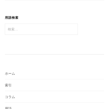
ョ
ン
用語検索
検
索:
ホーム
索引
コラム
用語