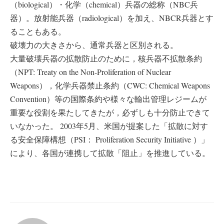
（biological）・化学（chemical）兵器の総称（NBC兵
器）。放射能兵器（radiological）を加え、NBCR兵器とす
ることもある。
破壊力の大きさから、通常兵器と区別される。
大量破壊兵器の拡散防止のために，核兵器不拡散条約
（NPT: Treaty on the Non-Proliferation of Nuclear
Weapons），化学兵器禁止条約（CWC: Chemical Weapons
Convention）等の国際条約や様々な輸出管理レジームが
重要な役割を果たしてきたが，必ずしも十分防止できて
いなかった。 2003年5月、米国が提案した「拡散に対す
る安全保障構想（PSI： Proliferation Security Initiative ）」
により、各国が連携して拡散「阻止」を推進している。