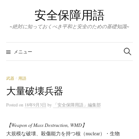
コ
安全保障用語
ン
テ
~絶対に知っておくべき平和と安全のための基礎知識~
ン
ツ
検
へ
索:
メニュー
ス
キ
ッ
武器
用語
/
プ
大量破壊兵器
Posted
on
18年9月3日
by
「安全保障用語」編集部
【Weapon of Mass Destruction, WMD】
大規模な破壊、殺傷能力を持つ核（nuclear）・生物