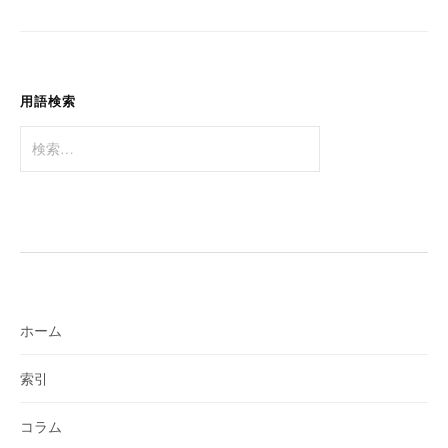
シ
ョ
ン
用語検索
検
索:
ホーム
索引
コラム