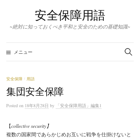
コ
安全保障用語
ン
テ
~絶対に知っておくべき平和と安全のための基礎知識~
ン
ツ
検
へ
索:
メニュー
ス
キ
ッ
安全保障
用語
/
プ
集団安全保障
Posted
on
18年8月28日
by
「安全保障用語」編集1
【
collective security】
複数の国家間であらかじめお互いに戦争を仕掛けないと