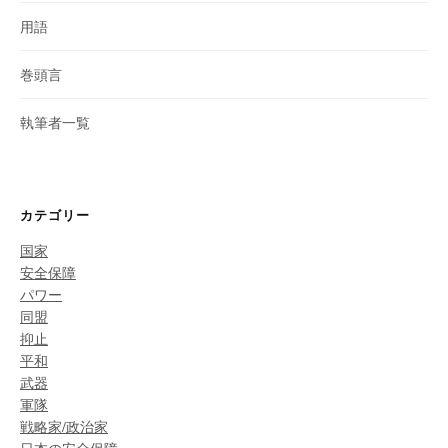
用語
巻頭言
執筆者一覧
カテゴリー
国家
安全保障
パワー
同盟
抑止
平和
武器
軍隊
戦略家/政治家