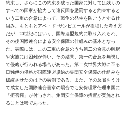
約束し、さらにこの約束を破った国家に対しては残りの
すべての国家が協力して違反国を懲罰すると約束すると
いう二重の合意によって、戦争の発生を防ごうとする仕
組み。もともとアベ・ド･サンピエールが提唱した考え方
だが、20世紀にはいり、国際連盟規約に取り入れられ、
その後国際連合による安全保障の仕組みの基本となっ
た。実際には、この二重の合意のうち第二の合意の解釈
や実施には困難が伴い、その結果、第一の合意を無視し
て侵略が行われる場合があった。第二次世界大戦に至る
日独伊の侵略が国際連盟規約の集団安全保障の仕組みを
破綻させたのはその実例である。また、その反省をうけ
て成立した国際連合憲章の場合でも安保理常任理事国に
「拒否権」が付与され、集団安全保障の措置が実施され
ることは稀であった。