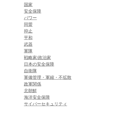
国家
安全保障
パワー
同盟
抑止
平和
武器
軍隊
戦略家/政治家
日本の安全保障
自衛隊
軍備管理・軍縮・不拡散
政軍関係
北朝鮮
海洋安全保障
サイバーセキュリティ