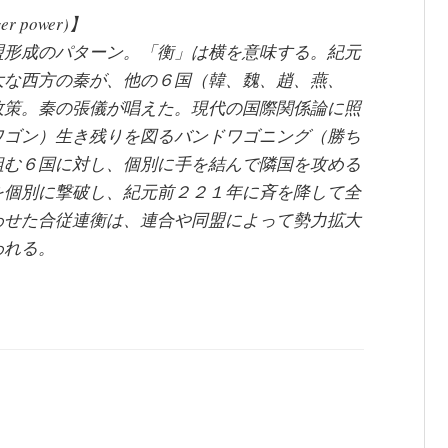
nger power)】
盟形成のパターン。「衡」は横を意味する。紀元
大な西方の秦が、他の６国（韓、魏、趙、燕、
政策。秦の張儀が唱えた。現代の国際関係論に照
ワゴン）生き残りを図るバンドワゴニング（勝ち
組む６国に対し、個別に手を結んで隣国を攻める
を個別に撃破し、紀元前２２１年に斉を降して全
わせた合従連衡は、連合や同盟によって勢力拡大
われる。