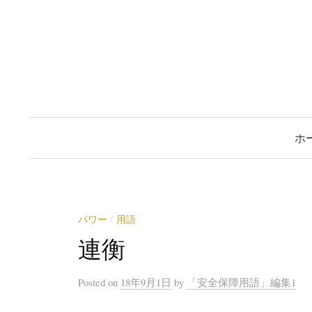
コ
ン
テ
ン
ツ
へ
ス
ホ
キ
ッ
プ
パワー
用語
/
連衡
Posted
on
18年9月1日
by
「安全保障用語」編集1