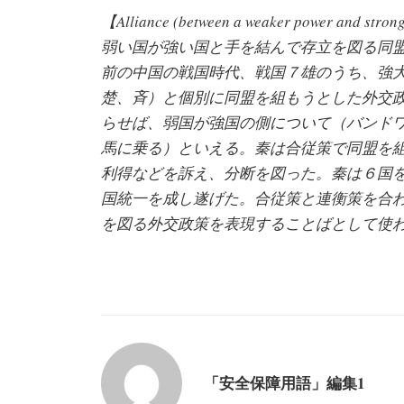
【Alliance (between a weaker power and stro
弱い国が強い国と手を結んで存立を図る同
前の中国の戦国時代、戦国７雄のうち、強
楚、斉）と個別に同盟を組もうとした外交
らせば、弱国が強国の側について（バンド
馬に乗る）といえる。秦は合従策で同盟を
利得などを訴え、分断を図った。秦は６国
国統一を成し遂げた。合従策と連衡策を合
を図る外交政策を表現することばとして使
「安全保障用語」編集1