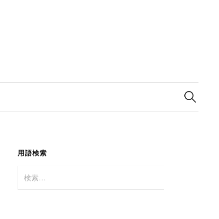
検
索:
用語検索
検
索: