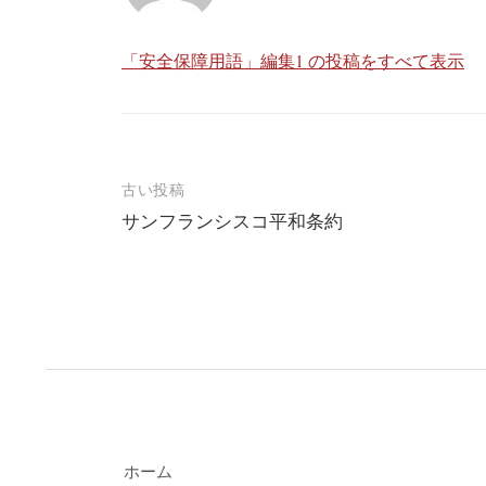
「安全保障用語」編集1 の投稿をすべて表示
投
古い投稿
サンフランシスコ平和条約
稿
ナ
ビ
ゲ
ー
シ
ョ
ホーム
ン