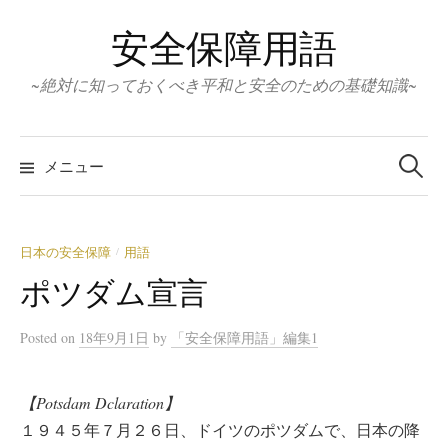
コ
安全保障用語
ン
テ
~絶対に知っておくべき平和と安全のための基礎知識~
ン
ツ
検
へ
索:
メニュー
ス
キ
ッ
日本の安全保障
用語
/
プ
ポツダム宣言
Posted
on
18年9月1日
by
「安全保障用語」編集1
【Potsdam Dclaration】
１９４５年７月２６日、ドイツのポツダムで、日本の降