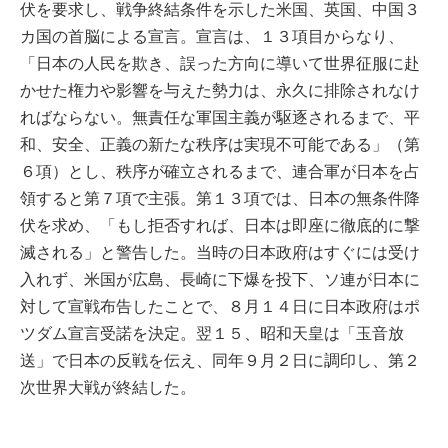
伏を要求し、戦争終結条件を示した米国、英国、中国３
カ国の首脳による宣言。宣言は、１３項目からなり、
「日本の人民を欺き、誤った方向に導いて世界征服に赴
かせた権力や影響を与えた勢力は、永久に排除されなけ
ればならない。無責任な軍国主義が駆逐されるまで、平
和、安全、正義の新たな秩序は実現不可能である」（第
６項）とし、秩序が確立されるまで、連合軍が日本を占
領すると第７項で主張。第１３項では、日本の無条件降
伏を求め、「もし拒否すれば、日本は即座に徹底的に撃
滅される」と警告した。当時の日本政府はすぐには受け
入れず、米国が広島、長崎に下爆を投下、ソ連が日本に
対して宣戦布告したことで、８月１４日に日本政府はポ
ツダム宣言受諾を決定。翌１５、昭和天皇は「玉音放
送」で日本の反戦を伝え、同年９月２日に調印し、第２
次世界大戦が終結した。