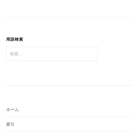
ー
シ
ョ
ン
用語検索
検
索:
ホーム
索引