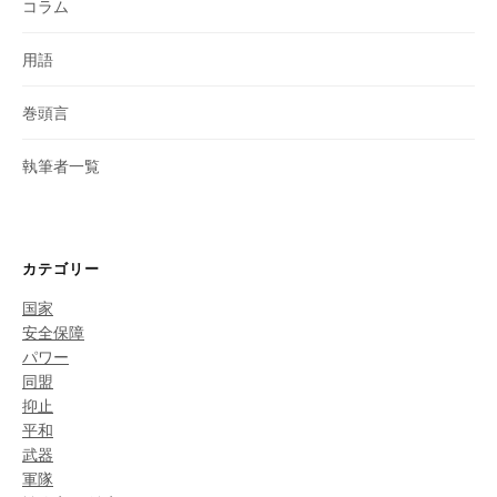
コラム
用語
巻頭言
執筆者一覧
カテゴリー
国家
安全保障
パワー
同盟
抑止
平和
武器
軍隊