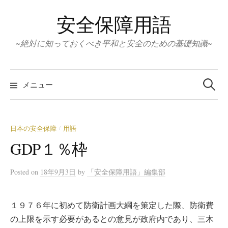
コ
安全保障用語
ン
テ
~絶対に知っておくべき平和と安全のための基礎知識~
ン
ツ
検
へ
索:
メニュー
ス
キ
ッ
日本の安全保障
用語
/
プ
GDP１％枠
Posted
on
18年9月3日
by
「安全保障用語」編集部
１９７６年に初めて防衛計画大綱を策定した際、防衛費
の上限を示す必要があるとの意見が政府内であり、三木