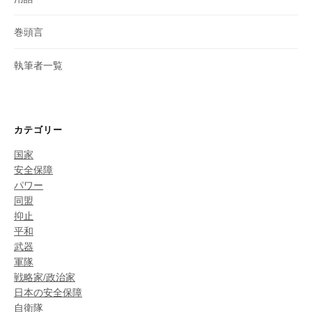
巻頭言
執筆者一覧
カテゴリー
国家
安全保障
パワー
同盟
抑止
平和
武器
軍隊
戦略家/政治家
日本の安全保障
自衛隊