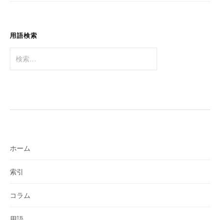
ョ
ン
用語検索
検
索:
ホーム
索引
コラム
用語