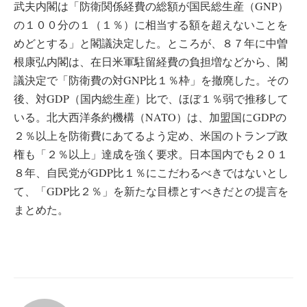
武夫内閣は「防衛関係経費の総額が国民総生産（GNP）
の１００分の１（１％）に相当する額を超えないことを
めどとする」と閣議決定した。ところが、８７年に中曽
根康弘内閣は、在日米軍駐留経費の負担増などから、閣
議決定で「防衛費の対GNP比１％枠」を撤廃した。その
後、対GDP（国内総生産）比で、ほぼ１％弱で推移して
いる。北大西洋条約機構（NATO）は、加盟国にGDPの
２％以上を防衛費にあてるよう定め、米国のトランプ政
権も「２％以上」達成を強く要求。日本国内でも２０１
８年、自民党がGDP比１％にこだわるべきではないとし
て、「GDP比２％」を新たな目標とすべきだとの提言を
まとめた。