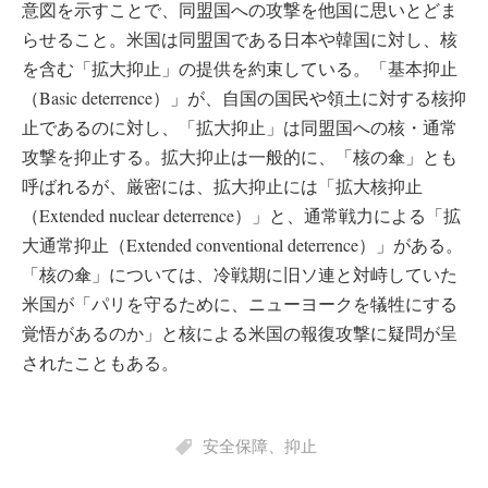
意図を示すことで、同盟国への攻撃を他国に思いとどま
らせること。米国は同盟国である日本や韓国に対し、核
を含む「拡大抑止」の提供を約束している。「基本抑止
（Basic deterrence）」が、自国の国民や領土に対する核抑
止であるのに対し、「拡大抑止」は同盟国への核・通常
攻撃を抑止する。拡大抑止は一般的に、「核の傘」とも
呼ばれるが、厳密には、拡大抑止には「拡大核抑止
（Extended nuclear deterrence）」と、通常戦力による「拡
大通常抑止（Extended conventional deterrence）」がある。
「核の傘」については、冷戦期に旧ソ連と対峙していた
米国が「パリを守るために、ニューヨークを犠牲にする
覚悟があるのか」と核による米国の報復攻撃に疑問が呈
されたこともある。
安全保障
、
抑止