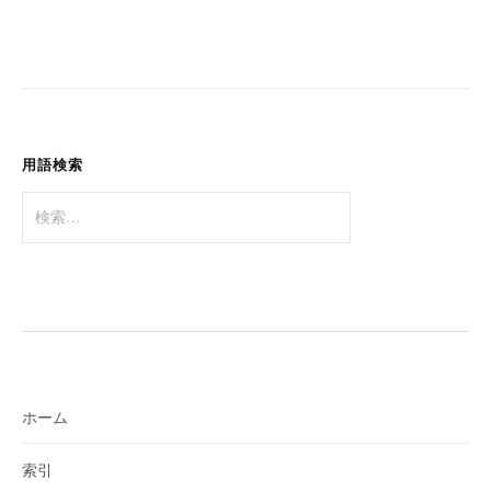
ゲ
ー
シ
ョ
ン
用語検索
検
索:
ホーム
索引