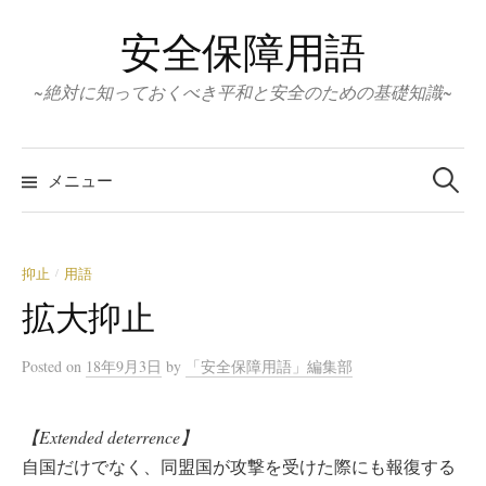
コ
安全保障用語
ン
テ
~絶対に知っておくべき平和と安全のための基礎知識~
ン
ツ
検
へ
索:
メニュー
ス
キ
ッ
抑止
用語
/
プ
拡大抑止
Posted
on
18年9月3日
by
「安全保障用語」編集部
【Extended deterrence】
自国だけでなく、同盟国が攻撃を受けた際にも報復する