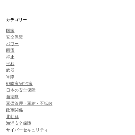
カテゴリー
国家
安全保障
パワー
同盟
抑止
平和
武器
軍隊
戦略家/政治家
日本の安全保障
自衛隊
軍備管理・軍縮・不拡散
政軍関係
北朝鮮
海洋安全保障
サイバーセキュリティ