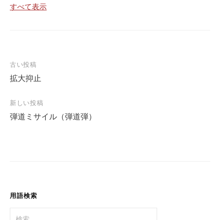
すべて表示
投
古い投稿
拡大抑止
稿
ナ
新しい投稿
ビ
弾道ミサイル（弾道弾）
ゲ
ー
シ
ョ
ン
用語検索
検