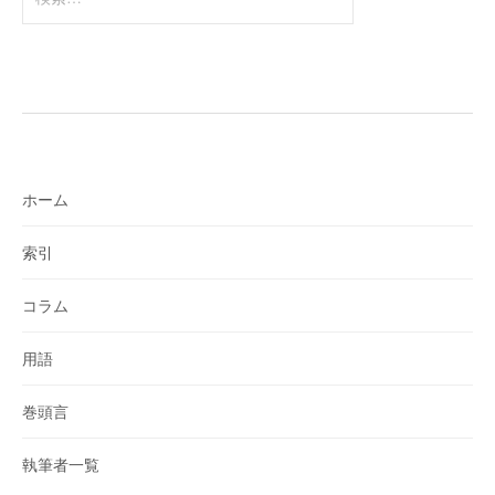
索:
ホーム
索引
コラム
用語
巻頭言
執筆者一覧