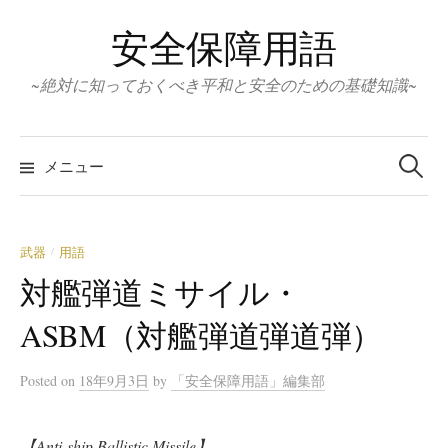
コ
安全保障用語
ン
テ
~絶対に知っておくべき平和と安全のための基礎知識~
ン
ツ
検
へ
索:
メニュー
ス
キ
ッ
武器
用語
/
プ
対艦弾道ミサイル・
ASBM（対艦弾道弾道弾）
Posted
on
18年9月3日
by
「安全保障用語」編集部
【Anti-ship Ballistic Missile】