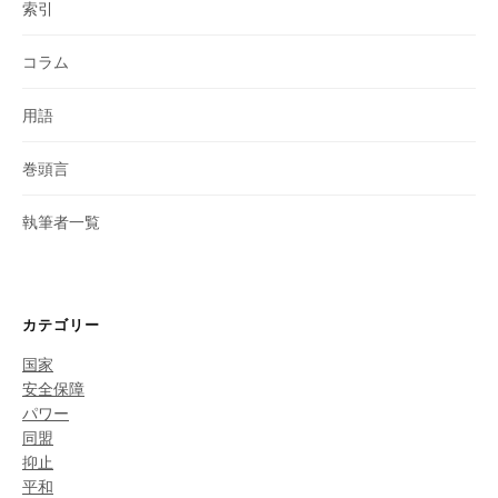
索引
コラム
用語
巻頭言
執筆者一覧
カテゴリー
国家
安全保障
パワー
同盟
抑止
平和