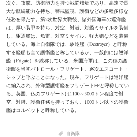
次ぐ、攻撃、防御能力を持つ戦闘艦艇であり、高速で長
大な航続能力を持ち、警戒監視、護衛などの多種多様な
任務を果たす。第2次世界大戦後、諸外国海軍の巡洋艦
は、厚い装甲を持ち、対空、対潜、対艦ミサイルを装備
し、駆逐艦は、魚雷、対空ミサイル、軽火砲などを装備
している。海上自衛隊では、駆逐艦（Destroyer）と呼称
する艦船も全て護衛艦と称しているが、一般的には巡洋
艦（Frigate）を総称している。米国海軍は、この種の護
衛艦を当初パトロール・フリゲート、逐次エスコート・
シップと呼ぶことになった。現在、フリゲートは巡洋艦
に編入され、外洋型護衛艦をフリゲートFFと呼称してい
る。英国、仏のフリゲートは1100～3000トン程度で対
空、対潜、護衛任務を持っており、1000トン以下の護衛
艦はコルベットと呼称している。
自衛隊