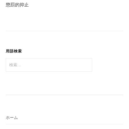
ビ
懲罰的抑止
ゲ
ー
シ
ョ
ン
用語検索
検
索:
ホーム