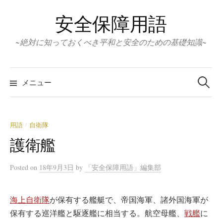
コ
安全保障用語
ン
テ
~絶対に知っておくべき平和と安全のための基礎知識~
ン
ツ
検
へ
索:
メニュー
ス
キ
ッ
用語
自衛隊
/
プ
護衛艦
Posted
on
18年9月3日
by
「安全保障用語」編集部
海上自衛隊
が保有する艦艇で、帝国海軍、諸外国海軍が
保有する巡洋艦と駆逐艦に相当する。航空母艦、
戦艦
に