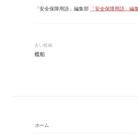
「安全保障用語」編集部
「安全保障用語」編集
投
古い投稿
艦船
稿
ナ
ビ
ゲ
ー
シ
ョ
ホーム
ン