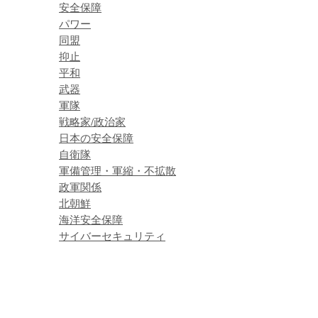
安全保障
パワー
同盟
抑止
平和
武器
軍隊
戦略家/政治家
日本の安全保障
自衛隊
軍備管理・軍縮・不拡散
政軍関係
北朝鮮
海洋安全保障
サイバーセキュリティ