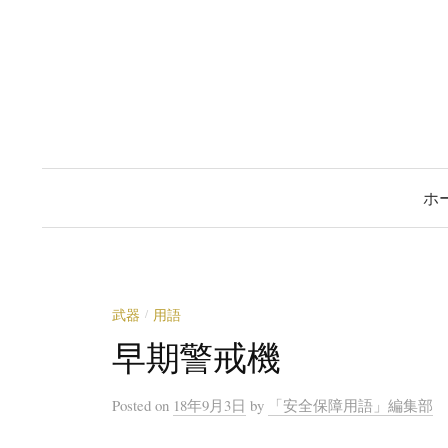
コ
ン
テ
ン
ツ
へ
ス
ホ
キ
ッ
プ
武器
用語
/
早期警戒機
Posted
on
18年9月3日
by
「安全保障用語」編集部