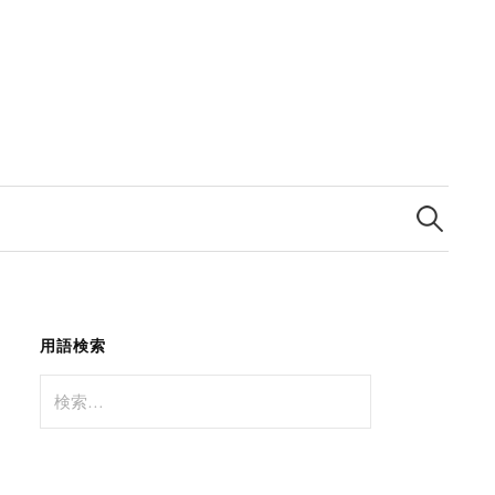
検
索:
用語検索
検
索: